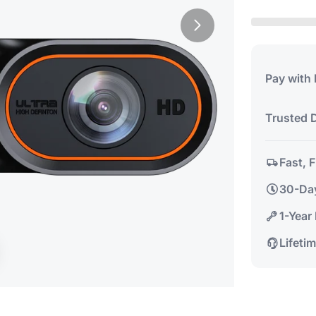
Pay with
Trusted D
Fast, 
30-Da
1-Year
Lifeti