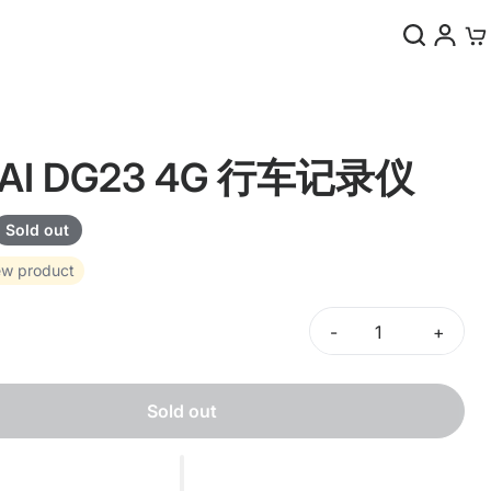
0
PAI DG23 4G 行车记录仪
Sold out
w product
-
+
Sold out