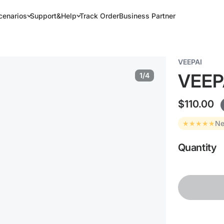
cenarios
Support&Help
Track Order
Business Partner
VEEPAI
VEE
1/4
$110.00
★★★★★
Ne
Quantity