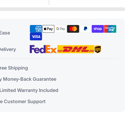
 Ease
elivery
Free Shipping
y Money-Back Guarantee
 Limited Warranty Included
me Customer Support