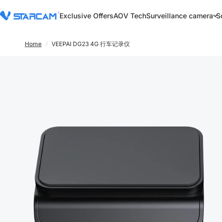
Exclusive Offers
AOV Tech
Surveillance camera
S
Home
/
VEEPAI DG23 4G 行车记录仪