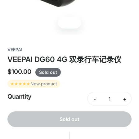
Scene
VEEPAI
VEEPAI DG60 4G 双录行车记录仪
$100.00
Sold out
★★★★★
New product
Quantity
-
+
Sold out